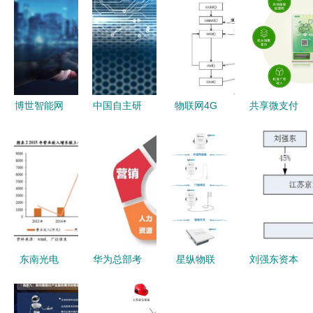
博世智能网
中国自主研
物联网4G
共享微支付
联创新体验
发物联网技
Cat.1产品
售纸机 爽
中心落户无
术纳入国际
Socket通讯
客物联网技
锡，聚焦自
标准 创新
研发测试方
术赋能广州
动驾驶与车
驱动与全球
案
公共卫生间
联网研发新
贡献
智能化升级
篇章
东南光电
华为总部考
星纵物联
刘强东资本
（831431）
察 奋斗机
深耕物联网
触角伸向A
深耕物联网
制、激励体
技术研发，
股 旗下公